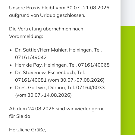
MAIKE DIMAIUTA
Unsere Praxis bleibt vom 30.07.-21.08.2026
Angehende medizinische Fachangestellte
aufgrund von Urlaub geschlossen.
Die Vertretung übernehmen nach
Voranmeldung:
UNSERE
Dr. Sattler/Herr Mahler, Heiningen, Tel.
LEISTUNGEN
07161/49042
Herr de Pay, Heiningen, Tel. 07161/40068
Dr. Stavenow, Eschenbach, Tel.
Unsere Praxis bietet Ihnen eine umfassende
07161/40081 (vom 30.07.-07.08.2026)
hausärztliche Versorgung mit modernster
Dres. Gottwik, Dürnau, Tel. 07164/6033
Diagnostik:
(vom 30.07.-14.08.2026)
Ab dem 24.08.2026 sind wir wieder gerne
DIAGNOSTIK
für Sie da.
Ruhe - EKG
Herzliche Grüße,