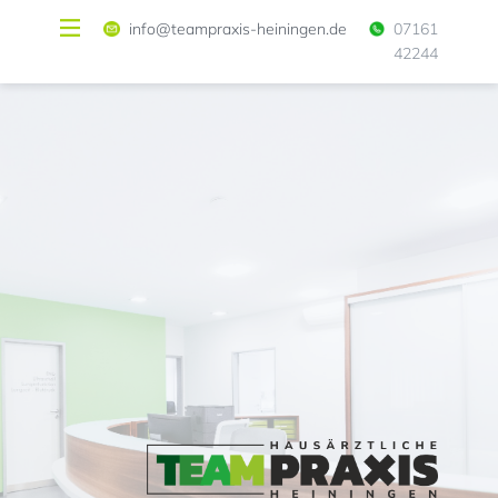
info@teampraxis-heiningen.de
07161
42244