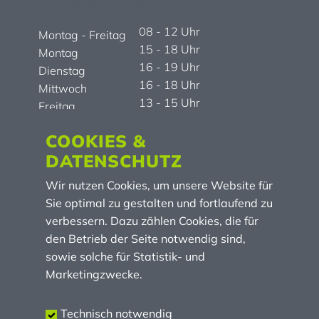
SPRECHZEITEN
08 - 12 Uhr
Montag - Freitag
15 - 18 Uhr
Montag
16 - 19 Uhr
Dienstag
16 - 18 Uhr
Mittwoch
13 - 15 Uhr
Freitag
Donnerstag Nachmittag geschlossen
COOKIES &
Termine nach Vereinbarung
DATENSCHUTZ
Hausärztlicher Bereitschaftsdienst 116 117
Wir nutzen Cookies, um unsere Website für
Sie optimal zu gestalten und fortlaufend zu
LINKS
verbessern. Dazu zählen Cookies, die für
den Betrieb der Seite notwendig sind,
Impressum
sowie solche für Statistik- und
Datenschutz
Marketingzwecke.
Barrierefreiheit
Sitemap
Technisch notwendig