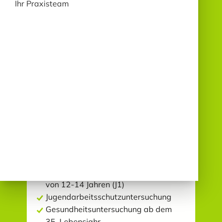
Belastungs - EKG
Ihr Praxisteam
Langzeit - EKG
Langzeit - Blutdruckmessung
Lungenfunktionsprüfung (Spirometrie)
Ultraschalluntersuchungen
(Sonographie)
der Schilddrüse und Halsorgane
aller Bauchorgane
Messung Knöchel-Arm-Index zur
Feststellung einer
Beindurchblutungsstörung
PRÄVENTION
Vorsorgeuntersuchung für Jugendliche
von 12-14 Jahren (J1)
Jugendarbeitsschutzuntersuchung
Gesundheitsuntersuchung ab dem
35. Lebensjahr