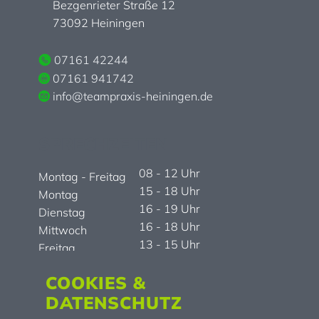
Bezgenrieter Straße 12
73092 Heiningen
07161 42244
07161 941742
info@teampraxis-heiningen.de
SPRECHZEITEN
08 - 12 Uhr
Montag - Freitag
15 - 18 Uhr
Montag
16 - 19 Uhr
Dienstag
16 - 18 Uhr
Mittwoch
13 - 15 Uhr
Freitag
Donnerstag Nachmittag geschlossen
COOKIES &
Termine nach Vereinbarung
DATENSCHUTZ
Hausärztlicher Bereitschaftsdienst 116 117