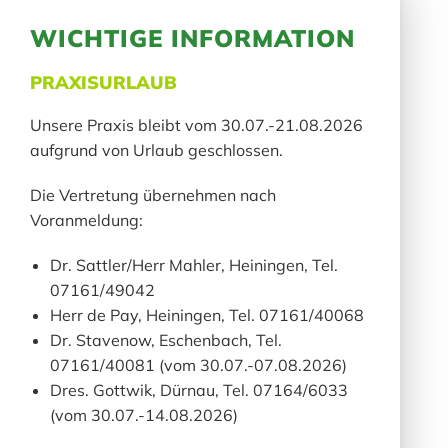
Gewähr übernehmen. Als
WICHTIGE INFORMATION
Diensteanbieter sind wir gemäß § 7
Abs.1 DDG für eigene Inhalte auf diesen
PRAXISURLAUB
Seiten nach den allgemeinen Gesetzen
verantwortlich. Nach §§ 8 bis 10 DDG
Unsere Praxis bleibt vom 30.07.-21.08.2026
sind wir als Diensteanbieter jedoch nicht
aufgrund von Urlaub geschlossen.
verpflichtet, übermittelte oder
Die Vertretung übernehmen nach
gespeicherte fremde Informationen zu
Voranmeldung:
überwachen oder nach Umständen zu
forschen, die auf eine rechtswidrige
Dr. Sattler/Herr Mahler, Heiningen, Tel.
Tätigkeit hinweisen. Verpflichtungen zur
07161/49042
Entfernung oder Sperrung der Nutzung
Herr de Pay, Heiningen, Tel. 07161/40068
von Informationen nach den allgemeinen
Dr. Stavenow, Eschenbach, Tel.
Gesetzen bleiben hiervon unberührt. Eine
07161/40081 (vom 30.07.-07.08.2026)
diesbezügliche Haftung ist jedoch erst ab
Dres. Gottwik, Dürnau, Tel. 07164/6033
dem Zeitpunkt der Kenntnis einer
(vom 30.07.-14.08.2026)
konkreten Rechtsverletzung möglich. Bei
Bekanntwerden von entsprechenden