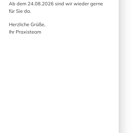
Ab dem 24.08.2026 sind wir wieder gerne
Rechtsverletzungen werden wir diese
für Sie da.
Inhalte umgehend entfernen.
Herzliche Grüße,
Haftung für Links
Ihr Praxisteam
Unser Angebot enthält Links zu externen
Webseiten Dritter, auf deren Inhalte wir
keinen Einfluss haben. Deshalb können
wir für diese fremden Inhalte auch keine
Gewähr übernehmen. Für die Inhalte der
verlinkten Seiten ist stets der jeweilige
Anbieter oder Betreiber der Seiten
verantwortlich. Die verlinkten Seiten
wurden zum Zeitpunkt der Verlinkung auf
mögliche Rechtsverstöße überprüft.
Rechtswidrige Inhalte waren zum
Zeitpunkt der Verlinkung nicht erkennbar.
Eine permanente inhaltliche Kontrolle der
verlinkten Seiten ist jedoch ohne konkrete